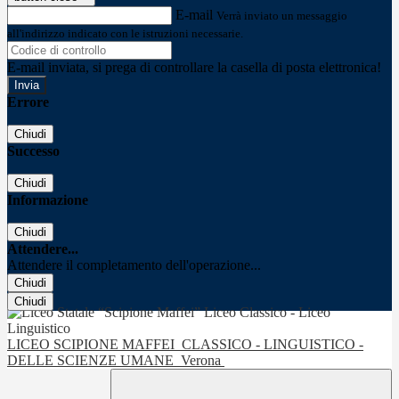
E-mail
Verrà inviato un messaggio
all'indirizzo indicato con le istruzioni necessarie.
E-mail inviata, si prega di controllare la casella di posta elettronica!
Errore
Chiudi
Successo
Chiudi
Informazione
Chiudi
Attendere...
Attendere il completamento dell'operazione...
Chiudi
Chiudi
LICEO SCIPIONE MAFFEI
CLASSICO - LINGUISTICO -
DELLE SCIENZE UMANE
Verona