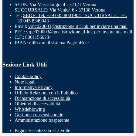
SEDE: Via Massalongo, 4 - 37121 Verona -
SUCCURSALE: Via Venier, 6 - 37138 Verona
Tel:
SEDE: Tel. +39 045 8001904 - SUCCURSALE: Tel.
+39 045 8349043
Email:
vrpc020003@istruzione.it
Link per inviare una mail
PEC:
vrpc020003@pec.istruzione.it
Link per inviare una mail
C.F.: 80011560234
IBAN: utilizzare il sistema PagoinRete
Sezione Link Utili
Cookie policy
Note legali
Informativa Privacy
Ufficio Relazioni con il Pubblico
Dichiarazione di accessibilità
Obiettivi di accessibilità
Whistleblowing
Gestione consensi cookie
Amministrazione trasparente
Pagina visualizzata
313
volte