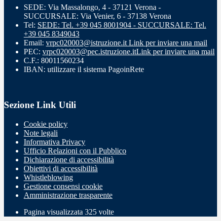
SEDE: Via Massalongo, 4 - 37121 Verona -
SUCCURSALE: Via Venier, 6 - 37138 Verona
Tel:
SEDE: Tel. +39 045 8001904 - SUCCURSALE: Tel.
+39 045 8349043
Email:
vrpc020003@istruzione.it
Link per inviare una mail
PEC:
vrpc020003@pec.istruzione.it
Link per inviare una mail
C.F.: 80011560234
IBAN: utilizzare il sistema PagoinRete
Sezione Link Utili
Cookie policy
Note legali
Informativa Privacy
Ufficio Relazioni con il Pubblico
Dichiarazione di accessibilità
Obiettivi di accessibilità
Whistleblowing
Gestione consensi cookie
Amministrazione trasparente
Pagina visualizzata
325
volte