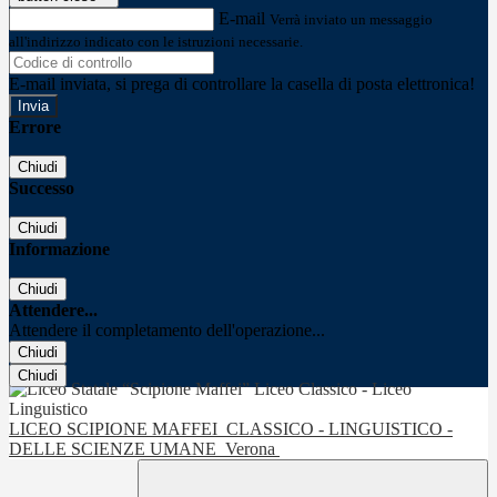
E-mail
Verrà inviato un messaggio
all'indirizzo indicato con le istruzioni necessarie.
E-mail inviata, si prega di controllare la casella di posta elettronica!
Errore
Chiudi
Successo
Chiudi
Informazione
Chiudi
Attendere...
Attendere il completamento dell'operazione...
Chiudi
Chiudi
LICEO SCIPIONE MAFFEI
CLASSICO - LINGUISTICO -
DELLE SCIENZE UMANE
Verona