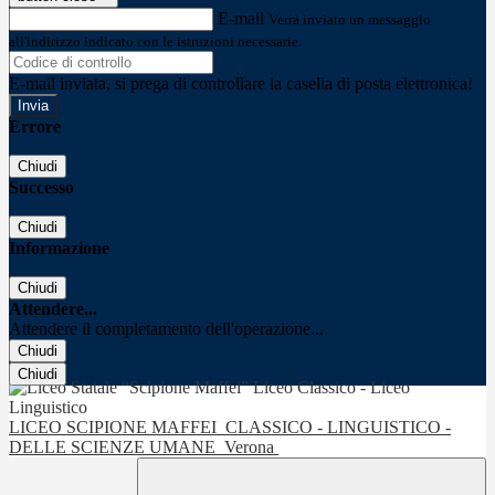
E-mail
Verrà inviato un messaggio
all'indirizzo indicato con le istruzioni necessarie.
E-mail inviata, si prega di controllare la casella di posta elettronica!
Errore
Chiudi
Successo
Chiudi
Informazione
Chiudi
Attendere...
Attendere il completamento dell'operazione...
Chiudi
Chiudi
LICEO SCIPIONE MAFFEI
CLASSICO - LINGUISTICO -
DELLE SCIENZE UMANE
Verona