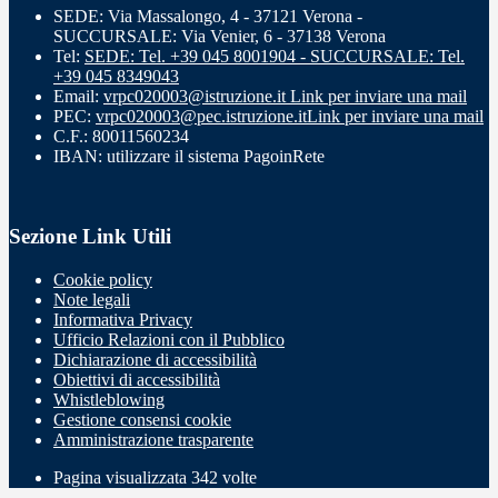
SEDE: Via Massalongo, 4 - 37121 Verona -
SUCCURSALE: Via Venier, 6 - 37138 Verona
Tel:
SEDE: Tel. +39 045 8001904 - SUCCURSALE: Tel.
+39 045 8349043
Email:
vrpc020003@istruzione.it
Link per inviare una mail
PEC:
vrpc020003@pec.istruzione.it
Link per inviare una mail
C.F.: 80011560234
IBAN: utilizzare il sistema PagoinRete
Sezione Link Utili
Cookie policy
Note legali
Informativa Privacy
Ufficio Relazioni con il Pubblico
Dichiarazione di accessibilità
Obiettivi di accessibilità
Whistleblowing
Gestione consensi cookie
Amministrazione trasparente
Pagina visualizzata
342
volte