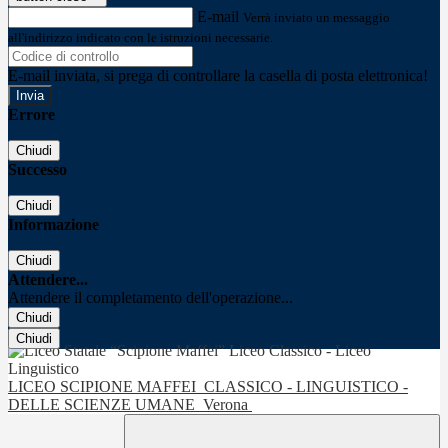
E-mail
Verrà inviato un messaggio
all'indirizzo indicato con le istruzioni necessarie.
E-mail inviata, si prega di controllare la casella di posta elettronica!
Errore
Chiudi
Successo
Chiudi
Informazione
Chiudi
Attendere...
Attendere il completamento dell'operazione...
Chiudi
Chiudi
LICEO SCIPIONE MAFFEI
CLASSICO - LINGUISTICO -
DELLE SCIENZE UMANE
Verona