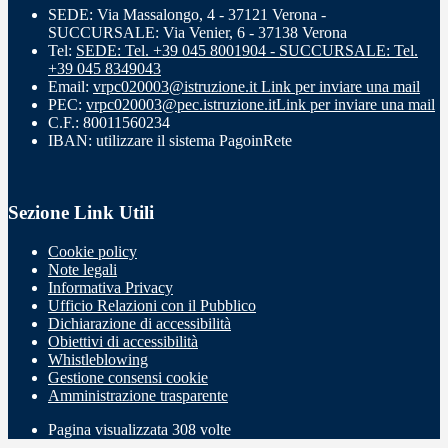
SEDE: Via Massalongo, 4 - 37121 Verona -
SUCCURSALE: Via Venier, 6 - 37138 Verona
Tel:
SEDE: Tel. +39 045 8001904 - SUCCURSALE: Tel.
+39 045 8349043
Email:
vrpc020003@istruzione.it
Link per inviare una mail
PEC:
vrpc020003@pec.istruzione.it
Link per inviare una mail
C.F.: 80011560234
IBAN: utilizzare il sistema PagoinRete
Sezione Link Utili
Cookie policy
Note legali
Informativa Privacy
Ufficio Relazioni con il Pubblico
Dichiarazione di accessibilità
Obiettivi di accessibilità
Whistleblowing
Gestione consensi cookie
Amministrazione trasparente
Pagina visualizzata
308
volte