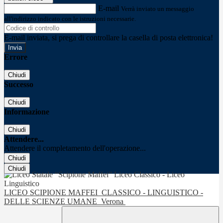
E-mail
Verrà inviato un messaggio
all'indirizzo indicato con le istruzioni necessarie.
E-mail inviata, si prega di controllare la casella di posta elettronica!
Errore
Chiudi
Successo
Chiudi
Informazione
Chiudi
Attendere...
Attendere il completamento dell'operazione...
Chiudi
Chiudi
LICEO SCIPIONE MAFFEI
CLASSICO - LINGUISTICO -
DELLE SCIENZE UMANE
Verona