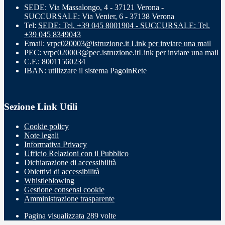
SEDE: Via Massalongo, 4 - 37121 Verona -
SUCCURSALE: Via Venier, 6 - 37138 Verona
Tel:
SEDE: Tel. +39 045 8001904 - SUCCURSALE: Tel.
+39 045 8349043
Email:
vrpc020003@istruzione.it
Link per inviare una mail
PEC:
vrpc020003@pec.istruzione.it
Link per inviare una mail
C.F.: 80011560234
IBAN: utilizzare il sistema PagoinRete
Sezione Link Utili
Cookie policy
Note legali
Informativa Privacy
Ufficio Relazioni con il Pubblico
Dichiarazione di accessibilità
Obiettivi di accessibilità
Whistleblowing
Gestione consensi cookie
Amministrazione trasparente
Pagina visualizzata
289
volte