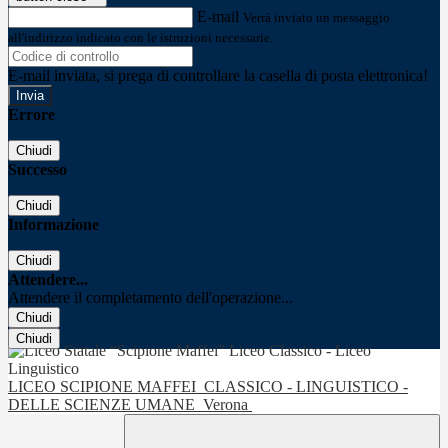
E-mail
Verrà inviato un messaggio
all'indirizzo indicato con le istruzioni necessarie.
E-mail inviata, si prega di controllare la casella di posta elettronica!
Errore
Chiudi
Successo
Chiudi
Informazione
Chiudi
Attendere...
Attendere il completamento dell'operazione...
Chiudi
Chiudi
LICEO SCIPIONE MAFFEI
CLASSICO - LINGUISTICO -
DELLE SCIENZE UMANE
Verona