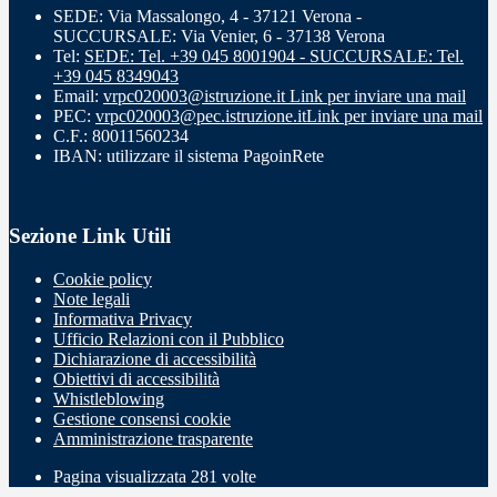
SEDE: Via Massalongo, 4 - 37121 Verona -
SUCCURSALE: Via Venier, 6 - 37138 Verona
Tel:
SEDE: Tel. +39 045 8001904 - SUCCURSALE: Tel.
+39 045 8349043
Email:
vrpc020003@istruzione.it
Link per inviare una mail
PEC:
vrpc020003@pec.istruzione.it
Link per inviare una mail
C.F.: 80011560234
IBAN: utilizzare il sistema PagoinRete
Sezione Link Utili
Cookie policy
Note legali
Informativa Privacy
Ufficio Relazioni con il Pubblico
Dichiarazione di accessibilità
Obiettivi di accessibilità
Whistleblowing
Gestione consensi cookie
Amministrazione trasparente
Pagina visualizzata
281
volte