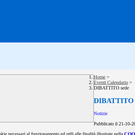
Home
>
Eventi Calendario
>
DIBATTITO sede
DIBATTITO 
Notizie
Pubblicato il 21-10-
kie necessari al funzionamento ed utili alle finalità illustrate nella
COO