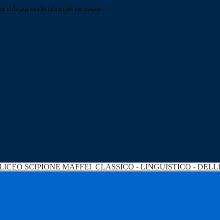
o indicato con le istruzioni necessarie.
LICEO SCIPIONE MAFFEI
CLASSICO - LINGUISTICO - DEL