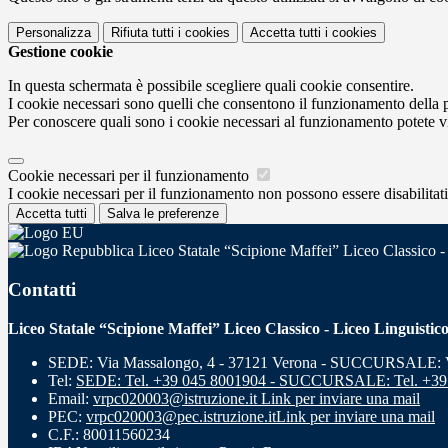
Personalizza
Rifiuta tutti
i cookies
Accetta tutti
i cookies
Gestione cookie
In questa schermata è possibile scegliere quali cookie consentire.
I cookie necessari sono quelli che consentono il funzionamento della pi
Per conoscere quali sono i cookie necessari al funzionamento potete v
Cookie necessari per il funzionamento
I cookie necessari per il funzionamento non possono essere disabilitati.
Accetta tutti
Salva le preferenze
Liceo Statale “Scipione Maffei” Liceo Classico -
Contatti
Liceo Statale “Scipione Maffei” Liceo Classico - Liceo Linguistic
SEDE: Via Massalongo, 4 - 37121 Verona - SUCCURSALE: Vi
Tel:
SEDE: Tel. +39 045 8001904 - SUCCURSALE: Tel. +39
Email:
vrpc020003@istruzione.it
Link per inviare una mail
PEC:
vrpc020003@pec.istruzione.it
Link per inviare una mail
C.F.: 80011560234