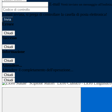
E-mail
Verrà inviato un messaggio all'indirizz
E-mail inviata, si prega di controllare la casella di posta elettronica!
Errore
Chiudi
Successo
Chiudi
Informazione
Chiudi
Attendere...
Attendere il completamento dell'operazione...
Chiudi
Chiudi