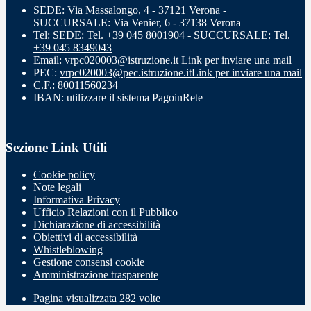
SEDE: Via Massalongo, 4 - 37121 Verona -
SUCCURSALE: Via Venier, 6 - 37138 Verona
Tel:
SEDE: Tel. +39 045 8001904 - SUCCURSALE: Tel.
+39 045 8349043
Email:
vrpc020003@istruzione.it
Link per inviare una mail
PEC:
vrpc020003@pec.istruzione.it
Link per inviare una mail
C.F.: 80011560234
IBAN: utilizzare il sistema PagoinRete
Sezione Link Utili
Cookie policy
Note legali
Informativa Privacy
Ufficio Relazioni con il Pubblico
Dichiarazione di accessibilità
Obiettivi di accessibilità
Whistleblowing
Gestione consensi cookie
Amministrazione trasparente
Pagina visualizzata
282
volte