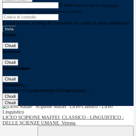
E-mail
Verrà inviato un messaggio
all'indirizzo indicato con le istruzioni necessarie.
E-mail inviata, si prega di controllare la casella di posta elettronica!
Errore
Chiudi
Successo
Chiudi
Informazione
Chiudi
Attendere...
Attendere il completamento dell'operazione...
Chiudi
Chiudi
LICEO SCIPIONE MAFFEI
CLASSICO - LINGUISTICO -
DELLE SCIENZE UMANE
Verona