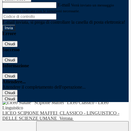
E-mail
Verrà inviato un messaggio
all'indirizzo indicato con le istruzioni necessarie.
E-mail inviata, si prega di controllare la casella di posta elettronica!
Errore
Chiudi
Successo
Chiudi
Informazione
Chiudi
Attendere...
Attendere il completamento dell'operazione...
Chiudi
Chiudi
LICEO SCIPIONE MAFFEI
CLASSICO - LINGUISTICO -
DELLE SCIENZE UMANE
Verona