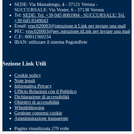
SEDE: Via Massalongo, 4 - 37121 Verona -
SUCCURSALE: Via Venier, 6 - 37138 Verona
Tel:
SEDE: Tel. +39 045 8001904 - SUCCURSALE: Tel.
+39 045 8349043
Email:
vrpc020003@istruzione.it
Link per inviare una mail
PEC:
vrpc020003@pec.istruzione.it
Link per inviare una mail
C.F.: 80011560234
IBAN: utilizzare il sistema PagoinRete
Sezione Link Utili
Cookie policy
Note legali
Informativa Privacy
Ufficio Relazioni con il Pubblico
Dichiarazione di accessibilità
Obiettivi di accessibilità
Whistleblowing
Gestione consensi cookie
Amministrazione trasparente
Pagina visualizzata
279
volte