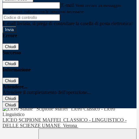
E-mail
Verrà inviato un messaggio
all'indirizzo indicato con le istruzioni necessarie.
E-mail inviata, si prega di controllare la casella di posta elettronica!
Errore
Chiudi
Successo
Chiudi
Informazione
Chiudi
Attendere...
Attendere il completamento dell'operazione...
Chiudi
Chiudi
LICEO SCIPIONE MAFFEI
CLASSICO - LINGUISTICO -
DELLE SCIENZE UMANE
Verona