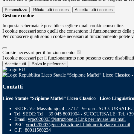
Personalizza
Rifiuta tutti
i cookies
Accetta tutti
i cookies
Gestione cookie
In questa schermata è possibile scegliere quali cookie consentire.
I cookie necessari sono quelli che consentono il funzionamento della pi
Per conoscere quali sono i cookie necessari al funzionamento potete v
Cookie necessari per il funzionamento
I cookie necessari per il funzionamento non possono essere disabilitati.
Accetta tutti
Salva le preferenze
Liceo Statale “Scipione Maffei” Liceo Classico -
Contatti
Liceo Statale “Scipione Maffei” Liceo Classico - Liceo Linguistic
SEDE: Via Massalongo, 4 - 37121 Verona - SUCCURSALE: Vi
Tel:
SEDE: Tel. +39 045 8001904 - SUCCURSALE: Tel. +39
Email:
vrpc020003@istruzione.it
Link per inviare una mail
PEC:
vrpc020003@pec.istruzione.it
Link per inviare una mail
C.F.: 80011560234