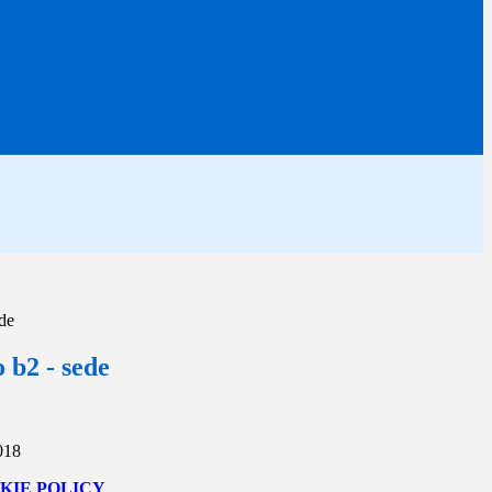
de
 b2 - sede
018
KIE POLICY
.