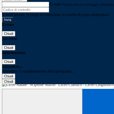
E-mail
Verrà inviato un messaggio all'indirizz
E-mail inviata, si prega di controllare la casella di posta elettronica!
Errore
Chiudi
Successo
Chiudi
Informazione
Chiudi
Attendere...
Attendere il completamento dell'operazione...
Chiudi
Chiudi