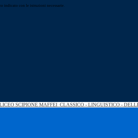
o indicato con le istruzioni necessarie.
LICEO SCIPIONE MAFFEI
CLASSICO - LINGUISTICO - DEL