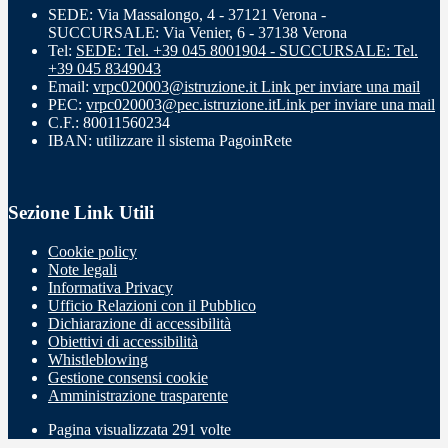
SEDE: Via Massalongo, 4 - 37121 Verona -
SUCCURSALE: Via Venier, 6 - 37138 Verona
Tel:
SEDE: Tel. +39 045 8001904 - SUCCURSALE: Tel.
+39 045 8349043
Email:
vrpc020003@istruzione.it
Link per inviare una mail
PEC:
vrpc020003@pec.istruzione.it
Link per inviare una mail
C.F.: 80011560234
IBAN: utilizzare il sistema PagoinRete
Sezione Link Utili
Cookie policy
Note legali
Informativa Privacy
Ufficio Relazioni con il Pubblico
Dichiarazione di accessibilità
Obiettivi di accessibilità
Whistleblowing
Gestione consensi cookie
Amministrazione trasparente
Pagina visualizzata
291
volte