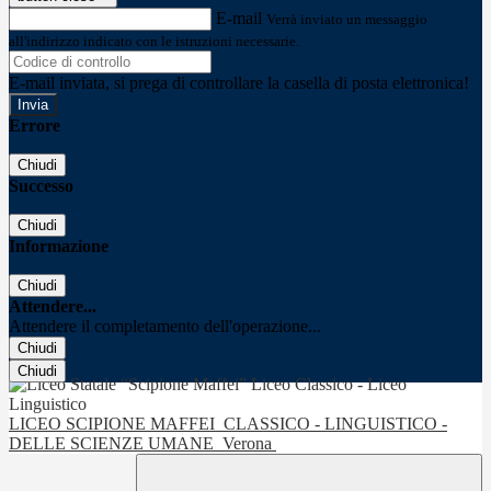
E-mail
Verrà inviato un messaggio
all'indirizzo indicato con le istruzioni necessarie.
E-mail inviata, si prega di controllare la casella di posta elettronica!
Errore
Chiudi
Successo
Chiudi
Informazione
Chiudi
Attendere...
Attendere il completamento dell'operazione...
Chiudi
Chiudi
LICEO SCIPIONE MAFFEI
CLASSICO - LINGUISTICO -
DELLE SCIENZE UMANE
Verona