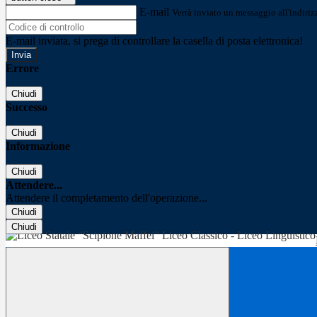
E-mail
Verrà inviato un messaggio all'indirizz
E-mail inviata, si prega di controllare la casella di posta elettronica!
Errore
Chiudi
Successo
Chiudi
Informazione
Chiudi
Attendere...
Attendere il completamento dell'operazione...
Chiudi
Chiudi