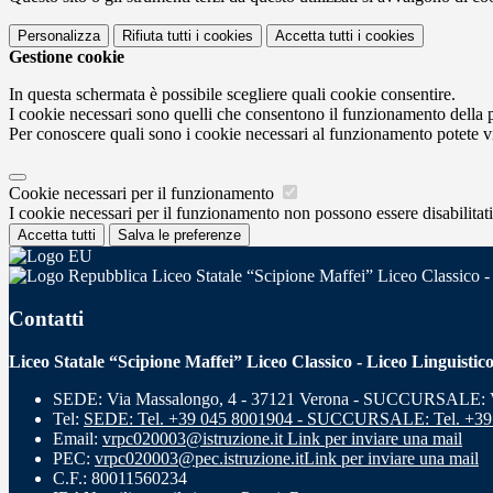
Personalizza
Rifiuta tutti
i cookies
Accetta tutti
i cookies
Gestione cookie
In questa schermata è possibile scegliere quali cookie consentire.
I cookie necessari sono quelli che consentono il funzionamento della pi
Per conoscere quali sono i cookie necessari al funzionamento potete v
Cookie necessari per il funzionamento
I cookie necessari per il funzionamento non possono essere disabilitati.
Accetta tutti
Salva le preferenze
Liceo Statale “Scipione Maffei” Liceo Classico -
Contatti
Liceo Statale “Scipione Maffei” Liceo Classico - Liceo Linguistic
SEDE: Via Massalongo, 4 - 37121 Verona - SUCCURSALE: Vi
Tel:
SEDE: Tel. +39 045 8001904 - SUCCURSALE: Tel. +39
Email:
vrpc020003@istruzione.it
Link per inviare una mail
PEC:
vrpc020003@pec.istruzione.it
Link per inviare una mail
C.F.: 80011560234