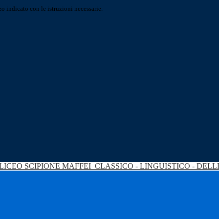
o indicato con le istruzioni necessarie.
LICEO SCIPIONE MAFFEI
CLASSICO - LINGUISTICO - DEL