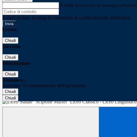
E-mail
Verrà inviato un messaggio all'indirizz
E-mail inviata, si prega di controllare la casella di posta elettronica!
Errore
Chiudi
Successo
Chiudi
Informazione
Chiudi
Attendere...
Attendere il completamento dell'operazione...
Chiudi
Chiudi