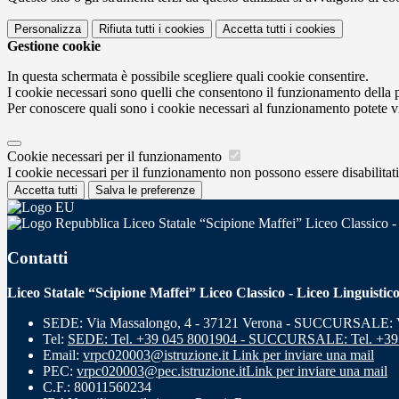
Personalizza
Rifiuta tutti
i cookies
Accetta tutti
i cookies
Gestione cookie
In questa schermata è possibile scegliere quali cookie consentire.
I cookie necessari sono quelli che consentono il funzionamento della pi
Per conoscere quali sono i cookie necessari al funzionamento potete v
Cookie necessari per il funzionamento
I cookie necessari per il funzionamento non possono essere disabilitati.
Accetta tutti
Salva le preferenze
Liceo Statale “Scipione Maffei” Liceo Classico -
Contatti
Liceo Statale “Scipione Maffei” Liceo Classico - Liceo Linguistic
SEDE: Via Massalongo, 4 - 37121 Verona - SUCCURSALE: Vi
Tel:
SEDE: Tel. +39 045 8001904 - SUCCURSALE: Tel. +39
Email:
vrpc020003@istruzione.it
Link per inviare una mail
PEC:
vrpc020003@pec.istruzione.it
Link per inviare una mail
C.F.: 80011560234