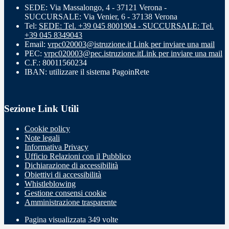
SEDE: Via Massalongo, 4 - 37121 Verona -
SUCCURSALE: Via Venier, 6 - 37138 Verona
Tel:
SEDE: Tel. +39 045 8001904 - SUCCURSALE: Tel.
+39 045 8349043
Email:
vrpc020003@istruzione.it
Link per inviare una mail
PEC:
vrpc020003@pec.istruzione.it
Link per inviare una mail
C.F.: 80011560234
IBAN: utilizzare il sistema PagoinRete
Sezione Link Utili
Cookie policy
Note legali
Informativa Privacy
Ufficio Relazioni con il Pubblico
Dichiarazione di accessibilità
Obiettivi di accessibilità
Whistleblowing
Gestione consensi cookie
Amministrazione trasparente
Pagina visualizzata
349
volte