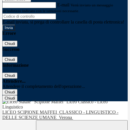
E-mail
Verrà inviato un messaggio
all'indirizzo indicato con le istruzioni necessarie.
E-mail inviata, si prega di controllare la casella di posta elettronica!
Errore
Chiudi
Successo
Chiudi
Informazione
Chiudi
Attendere...
Attendere il completamento dell'operazione...
Chiudi
Chiudi
LICEO SCIPIONE MAFFEI
CLASSICO - LINGUISTICO -
DELLE SCIENZE UMANE
Verona