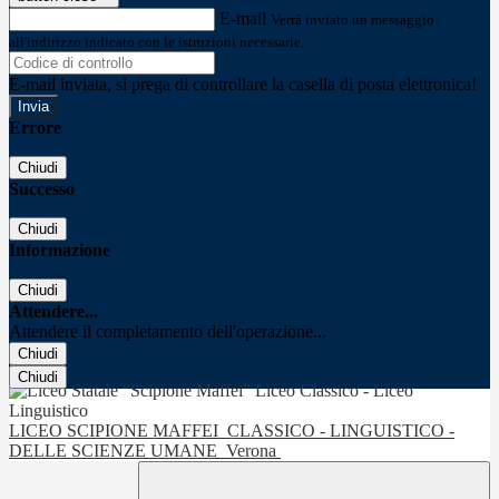
E-mail
Verrà inviato un messaggio
all'indirizzo indicato con le istruzioni necessarie.
E-mail inviata, si prega di controllare la casella di posta elettronica!
Errore
Chiudi
Successo
Chiudi
Informazione
Chiudi
Attendere...
Attendere il completamento dell'operazione...
Chiudi
Chiudi
LICEO SCIPIONE MAFFEI
CLASSICO - LINGUISTICO -
DELLE SCIENZE UMANE
Verona