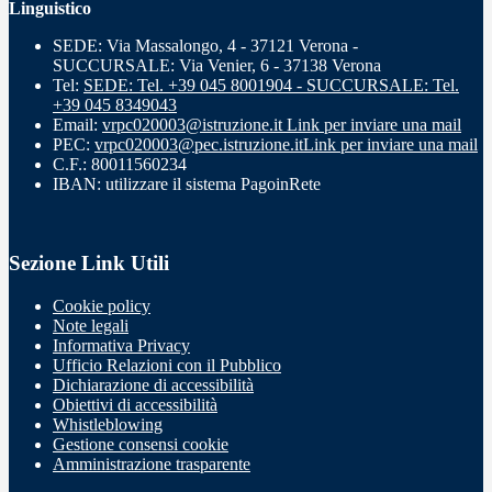
Linguistico
SEDE: Via Massalongo, 4 - 37121 Verona -
SUCCURSALE: Via Venier, 6 - 37138 Verona
Tel:
SEDE: Tel. +39 045 8001904 - SUCCURSALE: Tel.
+39 045 8349043
Email:
vrpc020003@istruzione.it
Link per inviare una mail
PEC:
vrpc020003@pec.istruzione.it
Link per inviare una mail
C.F.: 80011560234
IBAN: utilizzare il sistema PagoinRete
Sezione Link Utili
Cookie policy
Note legali
Informativa Privacy
Ufficio Relazioni con il Pubblico
Dichiarazione di accessibilità
Obiettivi di accessibilità
Whistleblowing
Gestione consensi cookie
Amministrazione trasparente