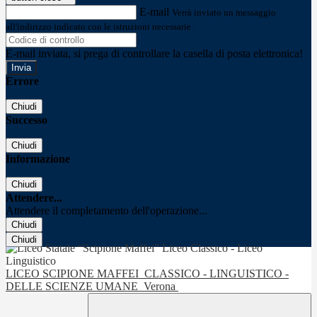
E-mail
Verrà inviato un messaggio
all'indirizzo indicato con le istruzioni necessarie.
E-mail inviata, si prega di controllare la casella di posta elettronica!
Errore
Chiudi
Successo
Chiudi
Informazione
Chiudi
Attendere...
Attendere il completamento dell'operazione...
Chiudi
Chiudi
LICEO SCIPIONE MAFFEI
CLASSICO - LINGUISTICO -
DELLE SCIENZE UMANE
Verona