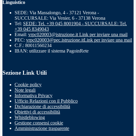
Linguistico
SEDE: Via Massalongo, 4 - 37121 Verona -
SUCCURSALE: Via Venier, 6 - 37138 Verona
Tel:
SEDE: Tel. +39 045 8001904 - SUCCURSALE: Tel.
+39 045 8349043
Email:
vrpc020003@istruzione.it
Link per inviare una mail
PEC:
vrpc020003@pec.istruzione.it
Link per inviare una mail
C.F.: 80011560234
IBAN: utilizzare il sistema PagoinRete
Sezione Link Utili
Cookie policy
Note legali
Informativa Privacy
Ufficio Relazioni con il Pubblico
Dichiarazione di accessibilità
Obiettivi di accessibilità
Whistleblowing
Gestione consensi cookie
Amministrazione trasparente