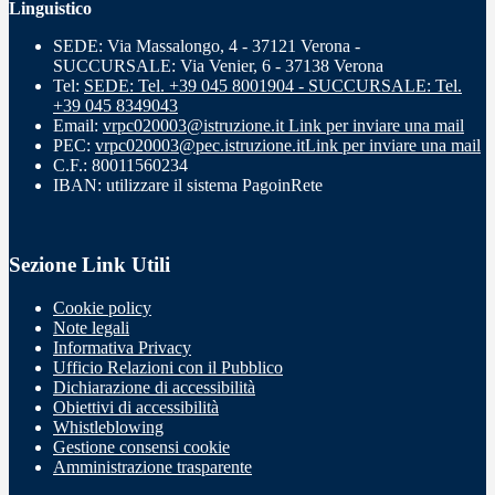
Linguistico
SEDE: Via Massalongo, 4 - 37121 Verona -
SUCCURSALE: Via Venier, 6 - 37138 Verona
Tel:
SEDE: Tel. +39 045 8001904 - SUCCURSALE: Tel.
+39 045 8349043
Email:
vrpc020003@istruzione.it
Link per inviare una mail
PEC:
vrpc020003@pec.istruzione.it
Link per inviare una mail
C.F.: 80011560234
IBAN: utilizzare il sistema PagoinRete
Sezione Link Utili
Cookie policy
Note legali
Informativa Privacy
Ufficio Relazioni con il Pubblico
Dichiarazione di accessibilità
Obiettivi di accessibilità
Whistleblowing
Gestione consensi cookie
Amministrazione trasparente