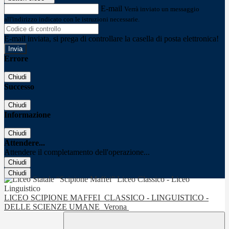
E-mail
Verrà inviato un messaggio
all'indirizzo indicato con le istruzioni necessarie.
E-mail inviata, si prega di controllare la casella di posta elettronica!
Errore
Chiudi
Successo
Chiudi
Informazione
Chiudi
Attendere...
Attendere il completamento dell'operazione...
Chiudi
Chiudi
LICEO SCIPIONE MAFFEI
CLASSICO - LINGUISTICO -
DELLE SCIENZE UMANE
Verona