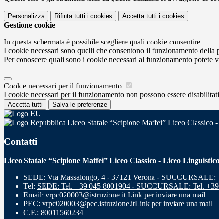
Personalizza
Rifiuta tutti
i cookies
Accetta tutti
i cookies
Gestione cookie
In questa schermata è possibile scegliere quali cookie consentire.
I cookie necessari sono quelli che consentono il funzionamento della pi
Per conoscere quali sono i cookie necessari al funzionamento potete v
Cookie necessari per il funzionamento
I cookie necessari per il funzionamento non possono essere disabilitati.
Accetta tutti
Salva le preferenze
Liceo Statale “Scipione Maffei” Liceo Classico -
Contatti
Liceo Statale “Scipione Maffei” Liceo Classico - Liceo Linguistic
SEDE: Via Massalongo, 4 - 37121 Verona - SUCCURSALE: Vi
Tel:
SEDE: Tel. +39 045 8001904 - SUCCURSALE: Tel. +39
Email:
vrpc020003@istruzione.it
Link per inviare una mail
PEC:
vrpc020003@pec.istruzione.it
Link per inviare una mail
C.F.: 80011560234