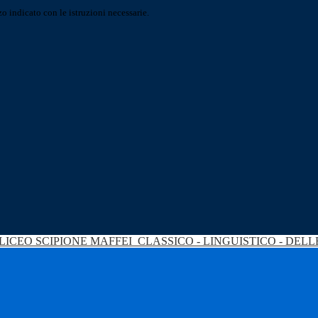
o indicato con le istruzioni necessarie.
LICEO SCIPIONE MAFFEI
CLASSICO - LINGUISTICO - DEL