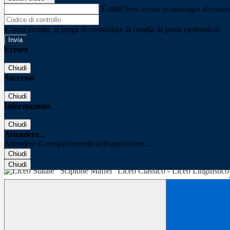
E-mail
Verrà inviato un messaggio all'indirizz
E-mail inviata, si prega di controllare la casella di posta elettronica!
Errore
Chiudi
Successo
Chiudi
Informazione
Chiudi
Attendere...
Attendere il completamento dell'operazione...
Chiudi
Chiudi