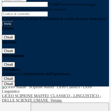
E-mail
Verrà inviato un messaggio
all'indirizzo indicato con le istruzioni necessarie.
E-mail inviata, si prega di controllare la casella di posta elettronica!
Errore
Chiudi
Successo
Chiudi
Informazione
Chiudi
Attendere...
Attendere il completamento dell'operazione...
Chiudi
Chiudi
LICEO SCIPIONE MAFFEI
CLASSICO - LINGUISTICO -
DELLE SCIENZE UMANE
Verona