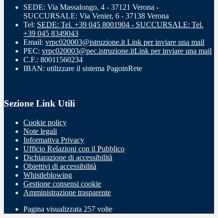
SEDE: Via Massalongo, 4 - 37121 Verona -
SUCCURSALE: Via Venier, 6 - 37138 Verona
Tel:
SEDE: Tel. +39 045 8001904 - SUCCURSALE: Tel.
+39 045 8349043
Email:
vrpc020003@istruzione.it
Link per inviare una mail
PEC:
vrpc020003@pec.istruzione.it
Link per inviare una mail
C.F.: 80011560234
IBAN: utilizzare il sistema PagoinRete
Sezione Link Utili
Cookie policy
Note legali
Informativa Privacy
Ufficio Relazioni con il Pubblico
Dichiarazione di accessibilità
Obiettivi di accessibilità
Whistleblowing
Gestione consensi cookie
Amministrazione trasparente
Pagina visualizzata
257
volte