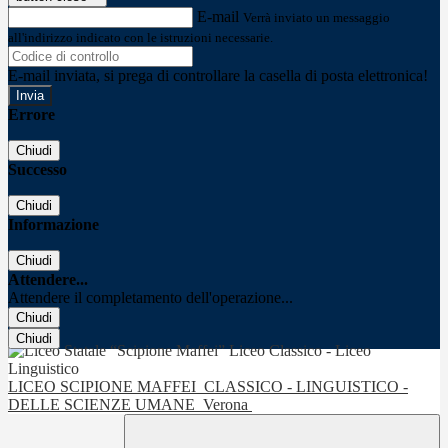
E-mail
Verrà inviato un messaggio
all'indirizzo indicato con le istruzioni necessarie.
E-mail inviata, si prega di controllare la casella di posta elettronica!
Errore
Chiudi
Successo
Chiudi
Informazione
Chiudi
Attendere...
Attendere il completamento dell'operazione...
Chiudi
Chiudi
LICEO SCIPIONE MAFFEI
CLASSICO - LINGUISTICO -
DELLE SCIENZE UMANE
Verona