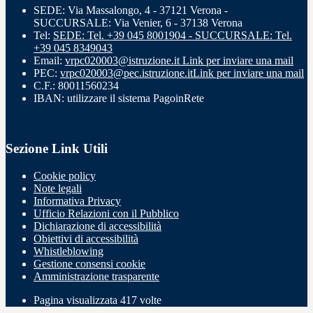
SEDE: Via Massalongo, 4 - 37121 Verona -
SUCCURSALE: Via Venier, 6 - 37138 Verona
Tel:
SEDE: Tel. +39 045 8001904 - SUCCURSALE: Tel.
+39 045 8349043
Email:
vrpc020003@istruzione.it
Link per inviare una mail
PEC:
vrpc020003@pec.istruzione.it
Link per inviare una mail
C.F.: 80011560234
IBAN: utilizzare il sistema PagoinRete
Sezione Link Utili
Cookie policy
Note legali
Informativa Privacy
Ufficio Relazioni con il Pubblico
Dichiarazione di accessibilità
Obiettivi di accessibilità
Whistleblowing
Gestione consensi cookie
Amministrazione trasparente
Pagina visualizzata
417
volte