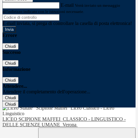
E-mail
Verrà inviato un messaggio
all'indirizzo indicato con le istruzioni necessarie.
E-mail inviata, si prega di controllare la casella di posta elettronica!
Errore
Chiudi
Successo
Chiudi
Informazione
Chiudi
Attendere...
Attendere il completamento dell'operazione...
Chiudi
Chiudi
LICEO SCIPIONE MAFFEI
CLASSICO - LINGUISTICO -
DELLE SCIENZE UMANE
Verona