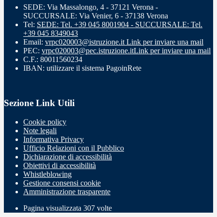
SEDE: Via Massalongo, 4 - 37121 Verona -
SUCCURSALE: Via Venier, 6 - 37138 Verona
Tel:
SEDE: Tel. +39 045 8001904 - SUCCURSALE: Tel.
+39 045 8349043
Email:
vrpc020003@istruzione.it
Link per inviare una mail
PEC:
vrpc020003@pec.istruzione.it
Link per inviare una mail
C.F.: 80011560234
IBAN: utilizzare il sistema PagoinRete
Sezione Link Utili
Cookie policy
Note legali
Informativa Privacy
Ufficio Relazioni con il Pubblico
Dichiarazione di accessibilità
Obiettivi di accessibilità
Whistleblowing
Gestione consensi cookie
Amministrazione trasparente
Pagina visualizzata
307
volte