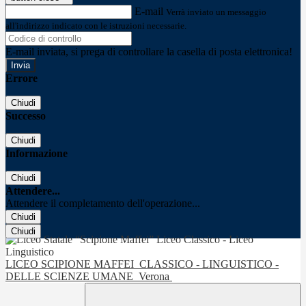
E-mail
Verrà inviato un messaggio
all'indirizzo indicato con le istruzioni necessarie.
E-mail inviata, si prega di controllare la casella di posta elettronica!
Errore
Chiudi
Successo
Chiudi
Informazione
Chiudi
Attendere...
Attendere il completamento dell'operazione...
Chiudi
Chiudi
LICEO SCIPIONE MAFFEI
CLASSICO - LINGUISTICO -
DELLE SCIENZE UMANE
Verona