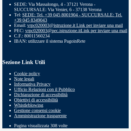
SEDE: Via Massalongo, 4 - 37121 Verona -
SUCCURSALE: Via Venier, 6 - 37138 Verona
Tel:
SEDE: Tel. +39 045 8001904 - SUCCURSALE: Tel.
+39 045 8349043
Email:
vrpc020003@istruzione.it
Link per inviare una mail
PEC:
vrpc020003@pec.istruzione.it
Link per inviare una mail
C.F.: 80011560234
IBAN: utilizzare il sistema PagoinRete
Sezione Link Utili
Cookie policy
Note legali
Informativa Privacy
Ufficio Relazioni con il Pubblico
Dichiarazione di accessibilità
Obiettivi di accessibilità
Whistleblowing
Gestione consensi cookie
Amministrazione trasparente
Pagina visualizzata
308
volte