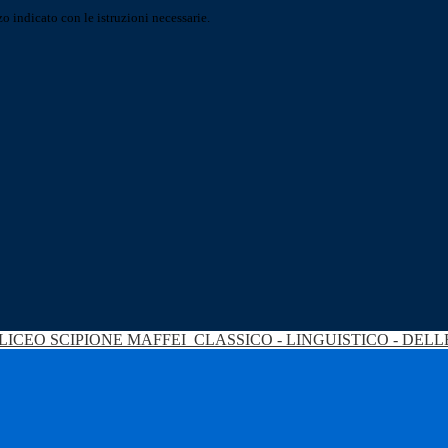
o indicato con le istruzioni necessarie.
LICEO SCIPIONE MAFFEI
CLASSICO - LINGUISTICO - DEL