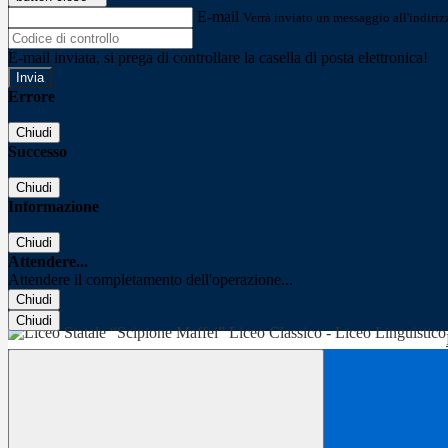
E-mail
Verrà inviato un messaggio all'indirizz
E-mail inviata, si prega di controllare la casella di posta elettronica!
Errore
Chiudi
Successo
Chiudi
Informazione
Chiudi
Attendere...
Attendere il completamento dell'operazione...
Chiudi
Chiudi