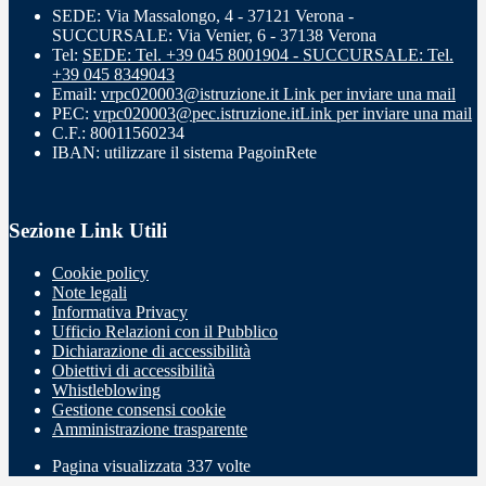
SEDE: Via Massalongo, 4 - 37121 Verona -
SUCCURSALE: Via Venier, 6 - 37138 Verona
Tel:
SEDE: Tel. +39 045 8001904 - SUCCURSALE: Tel.
+39 045 8349043
Email:
vrpc020003@istruzione.it
Link per inviare una mail
PEC:
vrpc020003@pec.istruzione.it
Link per inviare una mail
C.F.: 80011560234
IBAN: utilizzare il sistema PagoinRete
Sezione Link Utili
Cookie policy
Note legali
Informativa Privacy
Ufficio Relazioni con il Pubblico
Dichiarazione di accessibilità
Obiettivi di accessibilità
Whistleblowing
Gestione consensi cookie
Amministrazione trasparente
Pagina visualizzata
337
volte