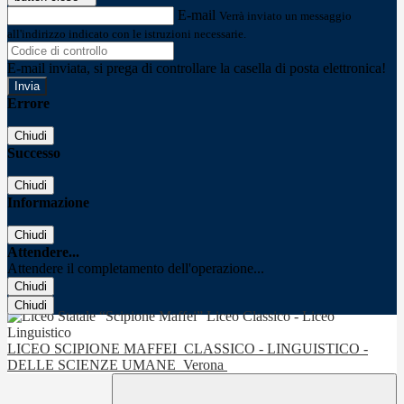
E-mail
Verrà inviato un messaggio
all'indirizzo indicato con le istruzioni necessarie.
E-mail inviata, si prega di controllare la casella di posta elettronica!
Errore
Chiudi
Successo
Chiudi
Informazione
Chiudi
Attendere...
Attendere il completamento dell'operazione...
Chiudi
Chiudi
LICEO SCIPIONE MAFFEI
CLASSICO - LINGUISTICO -
DELLE SCIENZE UMANE
Verona