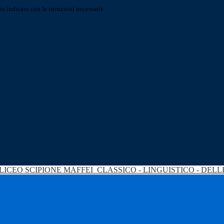
o indicato con le istruzioni necessarie.
LICEO SCIPIONE MAFFEI
CLASSICO - LINGUISTICO - DEL