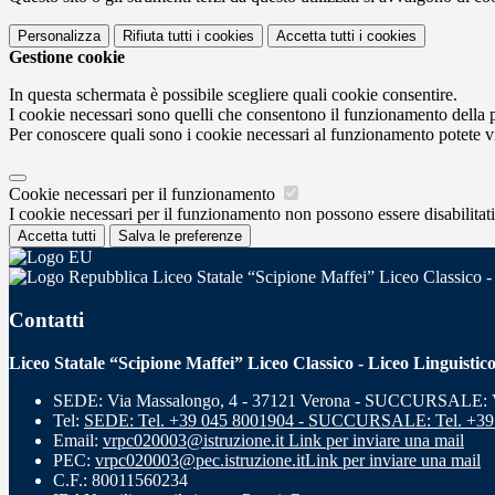
Personalizza
Rifiuta tutti
i cookies
Accetta tutti
i cookies
Gestione cookie
In questa schermata è possibile scegliere quali cookie consentire.
I cookie necessari sono quelli che consentono il funzionamento della pi
Per conoscere quali sono i cookie necessari al funzionamento potete v
Cookie necessari per il funzionamento
I cookie necessari per il funzionamento non possono essere disabilitati.
Accetta tutti
Salva le preferenze
Liceo Statale “Scipione Maffei” Liceo Classico -
Contatti
Liceo Statale “Scipione Maffei” Liceo Classico - Liceo Linguistic
SEDE: Via Massalongo, 4 - 37121 Verona - SUCCURSALE: Vi
Tel:
SEDE: Tel. +39 045 8001904 - SUCCURSALE: Tel. +39
Email:
vrpc020003@istruzione.it
Link per inviare una mail
PEC:
vrpc020003@pec.istruzione.it
Link per inviare una mail
C.F.: 80011560234