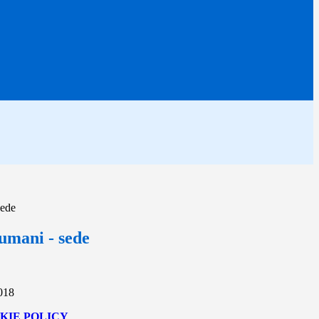
sede
 umani - sede
2018
KIE POLICY
.