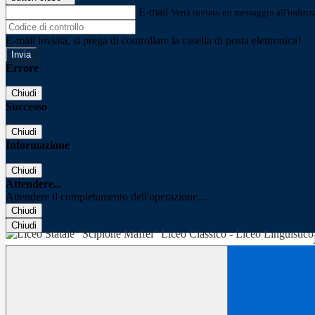
E-mail
Verrà inviato un messaggio all'indirizz
E-mail inviata, si prega di controllare la casella di posta elettronica!
Errore
Chiudi
Successo
Chiudi
Informazione
Chiudi
Attendere...
Attendere il completamento dell'operazione...
Chiudi
Chiudi