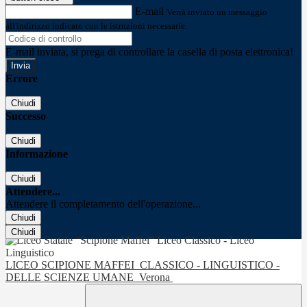
E-mail
Verrà inviato un messaggio
all'indirizzo indicato con le istruzioni necessarie.
E-mail inviata, si prega di controllare la casella di posta elettronica!
Errore
Chiudi
Successo
Chiudi
Informazione
Chiudi
Attendere...
Attendere il completamento dell'operazione...
Chiudi
Chiudi
LICEO SCIPIONE MAFFEI
CLASSICO - LINGUISTICO -
DELLE SCIENZE UMANE
Verona