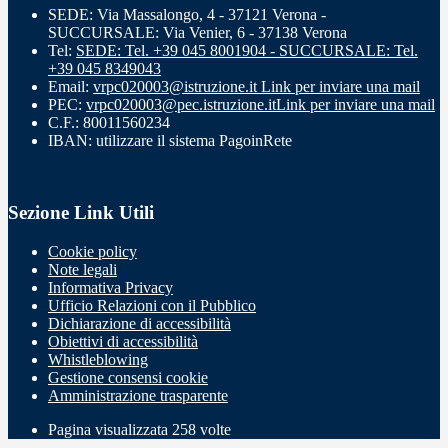
SEDE: Via Massalongo, 4 - 37121 Verona -
SUCCURSALE: Via Venier, 6 - 37138 Verona
Tel:
SEDE: Tel. +39 045 8001904 - SUCCURSALE: Tel.
+39 045 8349043
Email:
vrpc020003@istruzione.it
Link per inviare una mail
PEC:
vrpc020003@pec.istruzione.it
Link per inviare una mail
C.F.: 80011560234
IBAN: utilizzare il sistema PagoinRete
Sezione Link Utili
Cookie policy
Note legali
Informativa Privacy
Ufficio Relazioni con il Pubblico
Dichiarazione di accessibilità
Obiettivi di accessibilità
Whistleblowing
Gestione consensi cookie
Amministrazione trasparente
Pagina visualizzata
258
volte