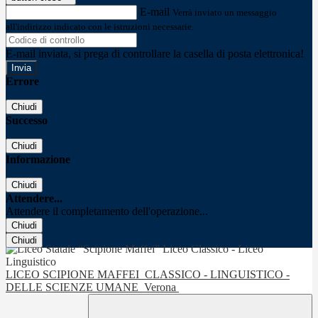
E-mail
Verrà inviato un messaggio
all'indirizzo indicato con le istruzioni necessarie.
E-mail inviata, si prega di controllare la casella di posta elettronica!
Errore
Chiudi
Successo
Chiudi
Informazione
Chiudi
Attendere...
Attendere il completamento dell'operazione...
Chiudi
Chiudi
LICEO SCIPIONE MAFFEI
CLASSICO - LINGUISTICO -
DELLE SCIENZE UMANE
Verona