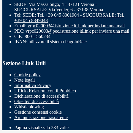
SEDE: Via Massalongo, 4 - 37121 Verona -
SUCCURSALE: Via Venier, 6 - 37138 Verona
Tel:
SEDE: Tel. +39 045 8001904 - SUCCURSALE: Tel.
+39 045 8349043
Email:
vrpc020003@istruzione.it
Link per inviare una mail
PEC:
vrpc020003@pec.istruzione.it
Link per inviare una mail
C.F.: 80011560234
IBAN: utilizzare il sistema PagoinRete
Sezione Link Utili
Cookie policy
Note legali
Informativa Privacy
Ufficio Relazioni con il Pubblico
Dichiarazione di accessibilità
Obiettivi di accessibilità
Whistleblowing
Gestione consensi cookie
Amministrazione trasparente
Pagina visualizzata
283
volte