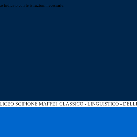
o indicato con le istruzioni necessarie.
LICEO SCIPIONE MAFFEI
CLASSICO - LINGUISTICO - DEL