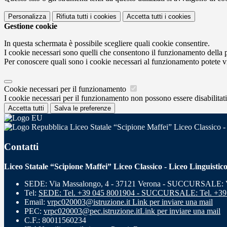
Personalizza
Rifiuta tutti
i cookies
Accetta tutti
i cookies
Gestione cookie
In questa schermata è possibile scegliere quali cookie consentire.
I cookie necessari sono quelli che consentono il funzionamento della pi
Per conoscere quali sono i cookie necessari al funzionamento potete v
Cookie necessari per il funzionamento
I cookie necessari per il funzionamento non possono essere disabilitati.
Accetta tutti
Salva le preferenze
Liceo Statale “Scipione Maffei” Liceo Classico -
Contatti
Liceo Statale “Scipione Maffei” Liceo Classico - Liceo Linguistic
SEDE: Via Massalongo, 4 - 37121 Verona - SUCCURSALE: Vi
Tel:
SEDE: Tel. +39 045 8001904 - SUCCURSALE: Tel. +39
Email:
vrpc020003@istruzione.it
Link per inviare una mail
PEC:
vrpc020003@pec.istruzione.it
Link per inviare una mail
C.F.: 80011560234