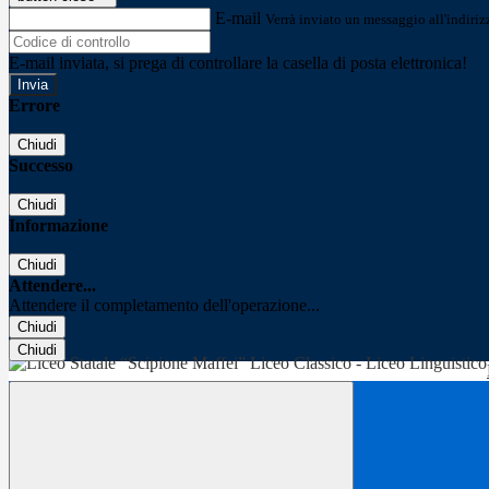
E-mail
Verrà inviato un messaggio all'indirizz
E-mail inviata, si prega di controllare la casella di posta elettronica!
Errore
Chiudi
Successo
Chiudi
Informazione
Chiudi
Attendere...
Attendere il completamento dell'operazione...
Chiudi
Chiudi