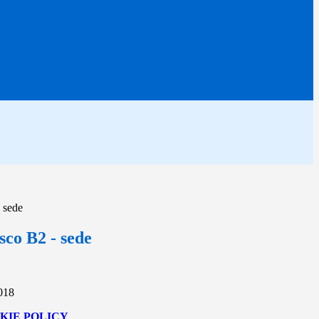
 sede
sco B2 - sede
2018
KIE POLICY
.