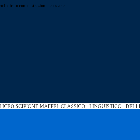
o indicato con le istruzioni necessarie.
LICEO SCIPIONE MAFFEI
CLASSICO - LINGUISTICO - DEL