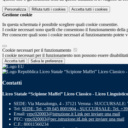
Personalizza
Rifiuta tutti
i cookies
Accetta tutti
i cookies
Gestione cookie
In questa schermata è possibile scegliere quali cookie consentire.
I cookie necessari sono quelli che consentono il funzionamento della pi
Per conoscere quali sono i cookie necessari al funzionamento potete v
Cookie necessari per il funzionamento
I cookie necessari per il funzionamento non possono essere disabilitati.
Accetta tutti
Salva le preferenze
Liceo Statale “Scipione Maffei” Liceo Classico -
Contatti
Liceo Statale “Scipione Maffei” Liceo Classico - Liceo Linguistic
SEDE: Via Massalongo, 4 - 37121 Verona - SUCCURSALE: Vi
Tel:
SEDE: Tel. +39 045 8001904 - SUCCURSALE: Tel. +39
Email:
vrpc020003@istruzione.it
Link per inviare una mail
PEC:
vrpc020003@pec.istruzione.it
Link per inviare una mail
C.F.: 80011560234