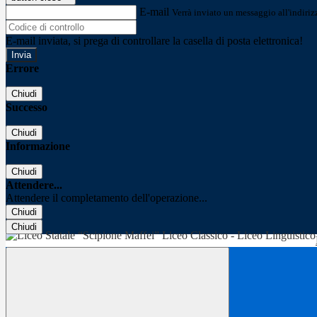
E-mail
Verrà inviato un messaggio all'indirizz
E-mail inviata, si prega di controllare la casella di posta elettronica!
Errore
Chiudi
Successo
Chiudi
Informazione
Chiudi
Attendere...
Attendere il completamento dell'operazione...
Chiudi
Chiudi