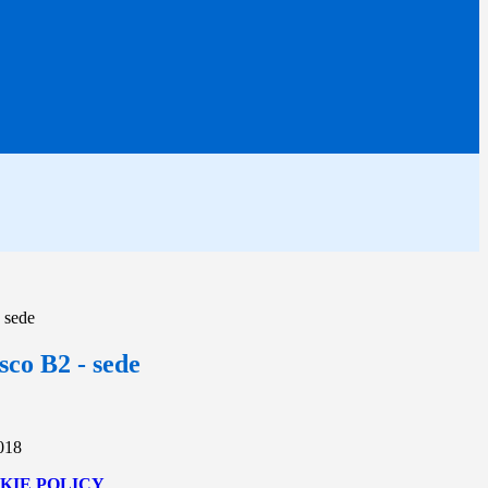
 sede
sco B2 - sede
2018
KIE POLICY
.