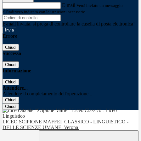
E-mail
Verrà inviato un messaggio
all'indirizzo indicato con le istruzioni necessarie.
E-mail inviata, si prega di controllare la casella di posta elettronica!
Errore
Chiudi
Successo
Chiudi
Informazione
Chiudi
Attendere...
Attendere il completamento dell'operazione...
Chiudi
Chiudi
LICEO SCIPIONE MAFFEI
CLASSICO - LINGUISTICO -
DELLE SCIENZE UMANE
Verona