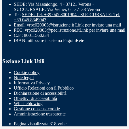
SEDE: Via Massalongo, 4 - 37121 Verona -
SUCCURSALE: Via Venier, 6 - 37138 Verona
Tel:
SEDE: Tel. +39 045 8001904 - SUCCURSALE: Tel.
+39 045 8349043
Email:
vrpc020003@istruzione.it
Link per inviare una mail
PEC:
vrpc020003@pec.istruzione.it
Link per inviare una mail
C.F.: 80011560234
IBAN: utilizzare il sistema PagoinRete
Sezione Link Utili
Cookie policy
Note legali
Informativa Privacy
Ufficio Relazioni con il Pubblico
Dichiarazione di accessibilità
Obiettivi di accessibilità
Whistleblowing
Gestione consensi cookie
Amministrazione trasparente
Pagina visualizzata
318
volte