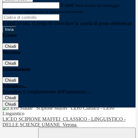
E-mail
Verrà inviato un messaggio
all'indirizzo indicato con le istruzioni necessarie.
E-mail inviata, si prega di controllare la casella di posta elettronica!
Errore
Chiudi
Successo
Chiudi
Informazione
Chiudi
Attendere...
Attendere il completamento dell'operazione...
Chiudi
Chiudi
LICEO SCIPIONE MAFFEI
CLASSICO - LINGUISTICO -
DELLE SCIENZE UMANE
Verona