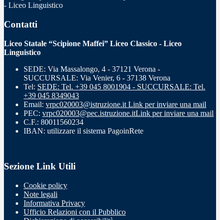
- Liceo Linguistico
Contatti
Liceo Statale “Scipione Maffei” Liceo Classico - Liceo
Linguistico
SEDE: Via Massalongo, 4 - 37121 Verona -
SUCCURSALE: Via Venier, 6 - 37138 Verona
Tel:
SEDE: Tel. +39 045 8001904 - SUCCURSALE: Tel.
+39 045 8349043
Email:
vrpc020003@istruzione.it
Link per inviare una mail
PEC:
vrpc020003@pec.istruzione.it
Link per inviare una mail
C.F.: 80011560234
IBAN: utilizzare il sistema PagoinRete
Sezione Link Utili
Cookie policy
Note legali
Informativa Privacy
Ufficio Relazioni con il Pubblico