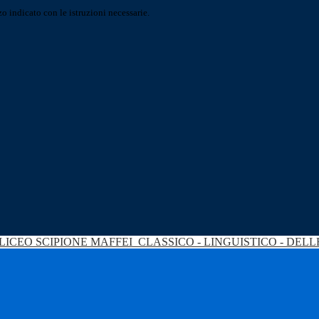
o indicato con le istruzioni necessarie.
LICEO SCIPIONE MAFFEI
CLASSICO - LINGUISTICO - DEL