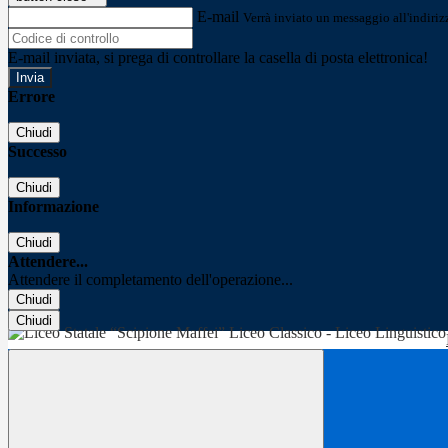
E-mail
Verrà inviato un messaggio all'indirizz
E-mail inviata, si prega di controllare la casella di posta elettronica!
Errore
Chiudi
Successo
Chiudi
Informazione
Chiudi
Attendere...
Attendere il completamento dell'operazione...
Chiudi
Chiudi