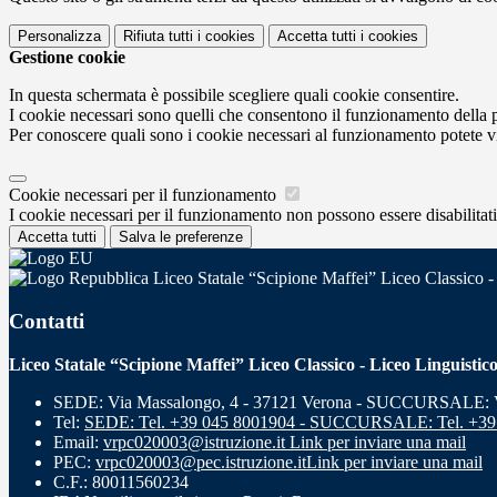
Personalizza
Rifiuta tutti
i cookies
Accetta tutti
i cookies
Gestione cookie
In questa schermata è possibile scegliere quali cookie consentire.
I cookie necessari sono quelli che consentono il funzionamento della pi
Per conoscere quali sono i cookie necessari al funzionamento potete v
Cookie necessari per il funzionamento
I cookie necessari per il funzionamento non possono essere disabilitati.
Accetta tutti
Salva le preferenze
Liceo Statale “Scipione Maffei” Liceo Classico -
Contatti
Liceo Statale “Scipione Maffei” Liceo Classico - Liceo Linguistic
SEDE: Via Massalongo, 4 - 37121 Verona - SUCCURSALE: Vi
Tel:
SEDE: Tel. +39 045 8001904 - SUCCURSALE: Tel. +39
Email:
vrpc020003@istruzione.it
Link per inviare una mail
PEC:
vrpc020003@pec.istruzione.it
Link per inviare una mail
C.F.: 80011560234