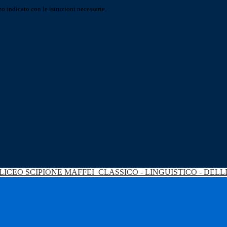
o indicato con le istruzioni necessarie.
LICEO SCIPIONE MAFFEI
CLASSICO - LINGUISTICO - DEL