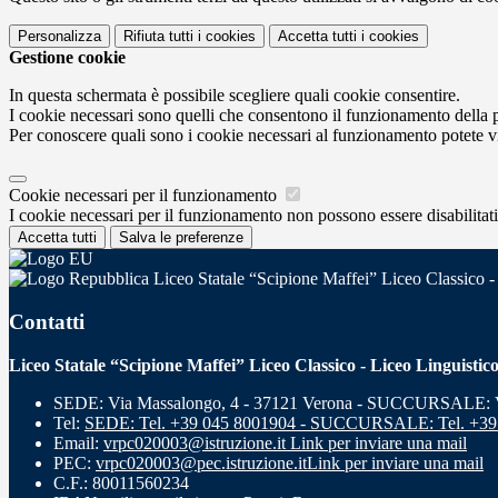
Personalizza
Rifiuta tutti
i cookies
Accetta tutti
i cookies
Gestione cookie
In questa schermata è possibile scegliere quali cookie consentire.
I cookie necessari sono quelli che consentono il funzionamento della pi
Per conoscere quali sono i cookie necessari al funzionamento potete v
Cookie necessari per il funzionamento
I cookie necessari per il funzionamento non possono essere disabilitati.
Accetta tutti
Salva le preferenze
Liceo Statale “Scipione Maffei” Liceo Classico -
Contatti
Liceo Statale “Scipione Maffei” Liceo Classico - Liceo Linguistic
SEDE: Via Massalongo, 4 - 37121 Verona - SUCCURSALE: Vi
Tel:
SEDE: Tel. +39 045 8001904 - SUCCURSALE: Tel. +39
Email:
vrpc020003@istruzione.it
Link per inviare una mail
PEC:
vrpc020003@pec.istruzione.it
Link per inviare una mail
C.F.: 80011560234