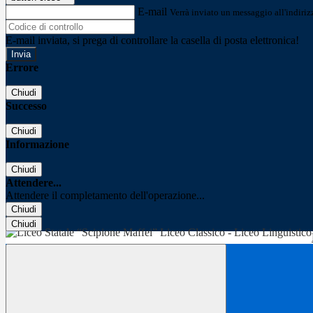
E-mail
Verrà inviato un messaggio all'indirizz
E-mail inviata, si prega di controllare la casella di posta elettronica!
Errore
Chiudi
Successo
Chiudi
Informazione
Chiudi
Attendere...
Attendere il completamento dell'operazione...
Chiudi
Chiudi