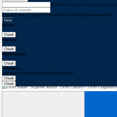
E-mail
Verrà inviato un messaggio all'indirizz
E-mail inviata, si prega di controllare la casella di posta elettronica!
Errore
Chiudi
Successo
Chiudi
Informazione
Chiudi
Attendere...
Attendere il completamento dell'operazione...
Chiudi
Chiudi