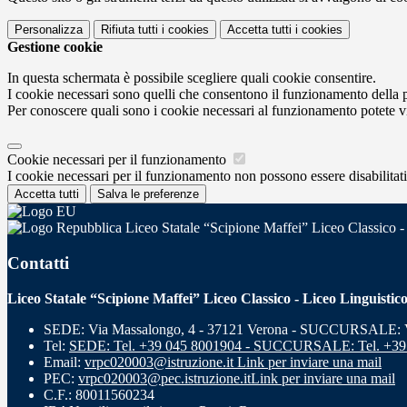
Personalizza
Rifiuta tutti
i cookies
Accetta tutti
i cookies
Gestione cookie
In questa schermata è possibile scegliere quali cookie consentire.
I cookie necessari sono quelli che consentono il funzionamento della pi
Per conoscere quali sono i cookie necessari al funzionamento potete v
Cookie necessari per il funzionamento
I cookie necessari per il funzionamento non possono essere disabilitati.
Accetta tutti
Salva le preferenze
Liceo Statale “Scipione Maffei” Liceo Classico -
Contatti
Liceo Statale “Scipione Maffei” Liceo Classico - Liceo Linguistic
SEDE: Via Massalongo, 4 - 37121 Verona - SUCCURSALE: Vi
Tel:
SEDE: Tel. +39 045 8001904 - SUCCURSALE: Tel. +39
Email:
vrpc020003@istruzione.it
Link per inviare una mail
PEC:
vrpc020003@pec.istruzione.it
Link per inviare una mail
C.F.: 80011560234