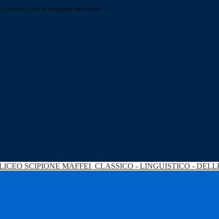
o indicato con le istruzioni necessarie.
LICEO SCIPIONE MAFFEI
CLASSICO - LINGUISTICO - DEL