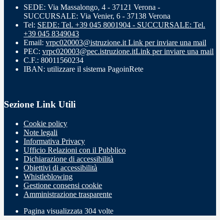
SEDE: Via Massalongo, 4 - 37121 Verona -
SUCCURSALE: Via Venier, 6 - 37138 Verona
Tel:
SEDE: Tel. +39 045 8001904 - SUCCURSALE: Tel.
+39 045 8349043
Email:
vrpc020003@istruzione.it
Link per inviare una mail
PEC:
vrpc020003@pec.istruzione.it
Link per inviare una mail
C.F.: 80011560234
IBAN: utilizzare il sistema PagoinRete
Sezione Link Utili
Cookie policy
Note legali
Informativa Privacy
Ufficio Relazioni con il Pubblico
Dichiarazione di accessibilità
Obiettivi di accessibilità
Whistleblowing
Gestione consensi cookie
Amministrazione trasparente
Pagina visualizzata
304
volte