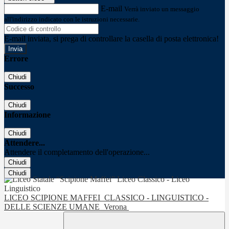
E-mail
Verrà inviato un messaggio
all'indirizzo indicato con le istruzioni necessarie.
E-mail inviata, si prega di controllare la casella di posta elettronica!
Errore
Chiudi
Successo
Chiudi
Informazione
Chiudi
Attendere...
Attendere il completamento dell'operazione...
Chiudi
Chiudi
LICEO SCIPIONE MAFFEI
CLASSICO - LINGUISTICO -
DELLE SCIENZE UMANE
Verona