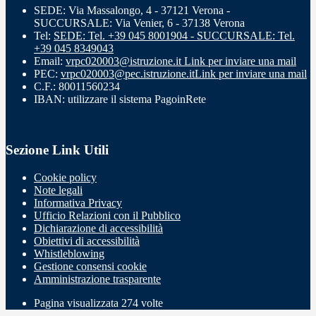
SEDE: Via Massalongo, 4 - 37121 Verona -
SUCCURSALE: Via Venier, 6 - 37138 Verona
Tel:
SEDE: Tel. +39 045 8001904 - SUCCURSALE: Tel.
+39 045 8349043
Email:
vrpc020003@istruzione.it
Link per inviare una mail
PEC:
vrpc020003@pec.istruzione.it
Link per inviare una mail
C.F.: 80011560234
IBAN: utilizzare il sistema PagoinRete
Sezione Link Utili
Cookie policy
Note legali
Informativa Privacy
Ufficio Relazioni con il Pubblico
Dichiarazione di accessibilità
Obiettivi di accessibilità
Whistleblowing
Gestione consensi cookie
Amministrazione trasparente
Pagina visualizzata
274
volte