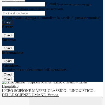
E-mail
Verrà inviato un messaggio
all'indirizzo indicato con le istruzioni necessarie.
E-mail inviata, si prega di controllare la casella di posta elettronica!
Errore
Chiudi
Successo
Chiudi
Informazione
Chiudi
Attendere...
Attendere il completamento dell'operazione...
Chiudi
Chiudi
LICEO SCIPIONE MAFFEI
CLASSICO - LINGUISTICO -
DELLE SCIENZE UMANE
Verona