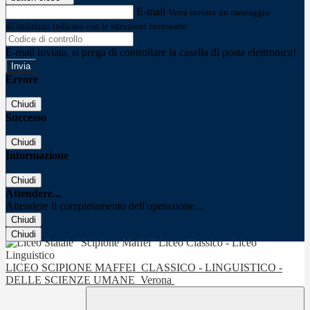
E-mail
Verrà inviato un messaggio
all'indirizzo indicato con le istruzioni necessarie.
E-mail inviata, si prega di controllare la casella di posta elettronica!
Errore
Chiudi
Successo
Chiudi
Informazione
Chiudi
Attendere...
Attendere il completamento dell'operazione...
Chiudi
Chiudi
LICEO SCIPIONE MAFFEI
CLASSICO - LINGUISTICO -
DELLE SCIENZE UMANE
Verona