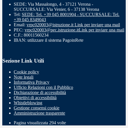
SEDE: Via Massalongo, 4 - 37121 Verona -
SUCCURSALE: Via Venier, 6 - 37138 Verona
Tel:
SEDE: Tel. +39 045 8001904 - SUCCURSALE: Tel.
+39 045 8349043
Email:
vrpc020003@istruzione.it
Link per inviare una mail
PEC:
vrpc020003@pec.istruzione.it
Link per inviare una mail
C.F.: 80011560234
IBAN: utilizzare il sistema PagoinRete
Sezione Link Utili
Cookie policy
Note legali
Informativa Privacy
Ufficio Relazioni con il Pubblico
Dichiarazione di accessibilità
Obiettivi di accessibilità
Whistleblowing
Gestione consensi cookie
Amministrazione trasparente
Pagina visualizzata
294
volte