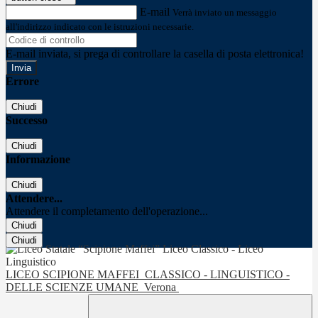
E-mail
Verrà inviato un messaggio
all'indirizzo indicato con le istruzioni necessarie.
E-mail inviata, si prega di controllare la casella di posta elettronica!
Errore
Chiudi
Successo
Chiudi
Informazione
Chiudi
Attendere...
Attendere il completamento dell'operazione...
Chiudi
Chiudi
LICEO SCIPIONE MAFFEI
CLASSICO - LINGUISTICO -
DELLE SCIENZE UMANE
Verona