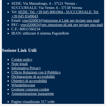
SEDE: Via Massalongo, 4 - 37121 Verona -
SUCCURSALE: Via Venier, 6 - 37138 Verona
Tel:
SEDE: Tel. +39 045 8001904 - SUCCURSALE: Tel.
+39 045 8349043
Email:
vrpc020003@istruzione.it
Link per inviare una mail
PEC:
vrpc020003@pec.istruzione.it
Link per inviare una mail
C.F.: 80011560234
IBAN: utilizzare il sistema PagoinRete
Sezione Link Utili
Cookie policy
Note legali
Informativa Privacy
Ufficio Relazioni con il Pubblico
Dichiarazione di accessibilità
Obiettivi di accessibilità
Whistleblowing
Gestione consensi cookie
Amministrazione trasparente
Pagina visualizzata
317
volte