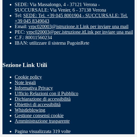
SEDE: Via Massalongo, 4 - 37121 Verona -
SUCCURSALE: Via Venier, 6 - 37138 Verona
Tel:
SEDE: Tel. +39 045 8001904 - SUCCURSALE: Tel.
+39 045 8349043
Email:
vrpc020003@istruzione.it
Link per inviare una mail
PEC:
vrpc020003@pec.istruzione.it
Link per inviare una mail
C.F.: 80011560234
IBAN: utilizzare il sistema PagoinRete
Sezione Link Utili
Cookie policy
Note legali
Informativa Privacy
Ufficio Relazioni con il Pubblico
Dichiarazione di accessibilità
Obiettivi di accessibilità
Whistleblowing
Gestione consensi cookie
Amministrazione trasparente
Pagina visualizzata
319
volte