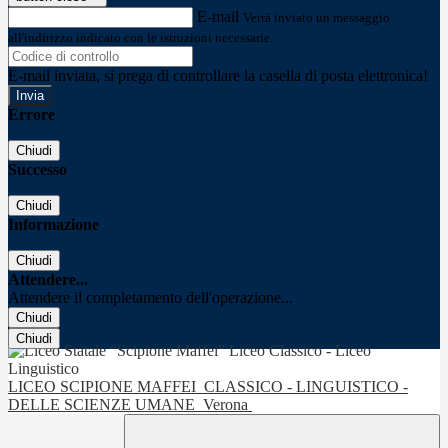
E-mail
Verrà inviato un messaggio
all'indirizzo indicato con le istruzioni necessarie.
E-mail inviata, si prega di controllare la casella di posta elettronica!
Errore
Chiudi
Successo
Chiudi
Informazione
Chiudi
Attendere...
Attendere il completamento dell'operazione...
Chiudi
Chiudi
LICEO SCIPIONE MAFFEI
CLASSICO - LINGUISTICO -
DELLE SCIENZE UMANE
Verona