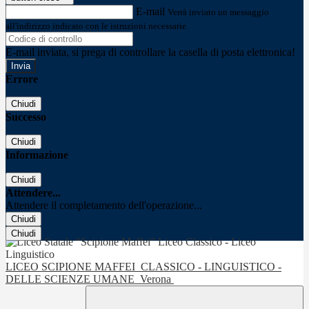
E-mail
Verrà inviato un messaggio
all'indirizzo indicato con le istruzioni necessarie.
E-mail inviata, si prega di controllare la casella di posta elettronica!
Errore
Chiudi
Successo
Chiudi
Informazione
Chiudi
Attendere...
Attendere il completamento dell'operazione...
Chiudi
Chiudi
LICEO SCIPIONE MAFFEI
CLASSICO - LINGUISTICO -
DELLE SCIENZE UMANE
Verona