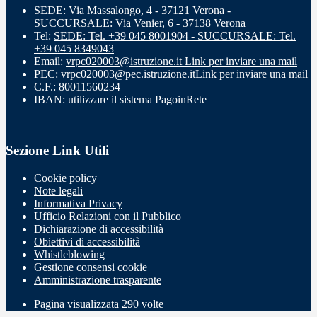
SEDE: Via Massalongo, 4 - 37121 Verona -
SUCCURSALE: Via Venier, 6 - 37138 Verona
Tel:
SEDE: Tel. +39 045 8001904 - SUCCURSALE: Tel.
+39 045 8349043
Email:
vrpc020003@istruzione.it
Link per inviare una mail
PEC:
vrpc020003@pec.istruzione.it
Link per inviare una mail
C.F.: 80011560234
IBAN: utilizzare il sistema PagoinRete
Sezione Link Utili
Cookie policy
Note legali
Informativa Privacy
Ufficio Relazioni con il Pubblico
Dichiarazione di accessibilità
Obiettivi di accessibilità
Whistleblowing
Gestione consensi cookie
Amministrazione trasparente
Pagina visualizzata
290
volte