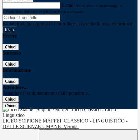
E-mail
Verrà inviato un messaggio
all'indirizzo indicato con le istruzioni necessarie.
E-mail inviata, si prega di controllare la casella di posta elettronica!
Errore
Chiudi
Successo
Chiudi
Informazione
Chiudi
Attendere...
Attendere il completamento dell'operazione...
Chiudi
Chiudi
LICEO SCIPIONE MAFFEI
CLASSICO - LINGUISTICO -
DELLE SCIENZE UMANE
Verona