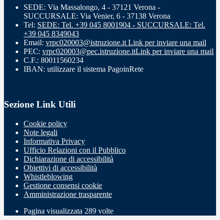
SEDE: Via Massalongo, 4 - 37121 Verona -
SUCCURSALE: Via Venier, 6 - 37138 Verona
Tel:
SEDE: Tel. +39 045 8001904 - SUCCURSALE: Tel.
+39 045 8349043
Email:
vrpc020003@istruzione.it
Link per inviare una mail
PEC:
vrpc020003@pec.istruzione.it
Link per inviare una mail
C.F.: 80011560234
IBAN: utilizzare il sistema PagoinRete
Sezione Link Utili
Cookie policy
Note legali
Informativa Privacy
Ufficio Relazioni con il Pubblico
Dichiarazione di accessibilità
Obiettivi di accessibilità
Whistleblowing
Gestione consensi cookie
Amministrazione trasparente
Pagina visualizzata
289
volte