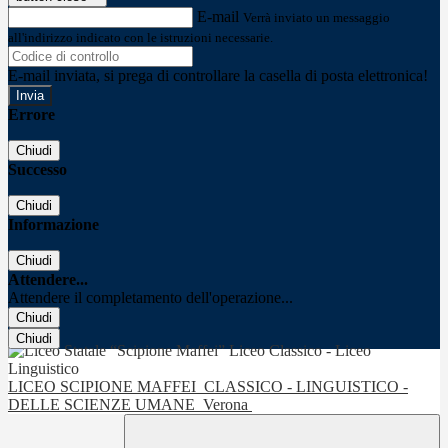
E-mail
Verrà inviato un messaggio
all'indirizzo indicato con le istruzioni necessarie.
E-mail inviata, si prega di controllare la casella di posta elettronica!
Errore
Chiudi
Successo
Chiudi
Informazione
Chiudi
Attendere...
Attendere il completamento dell'operazione...
Chiudi
Chiudi
LICEO SCIPIONE MAFFEI
CLASSICO - LINGUISTICO -
DELLE SCIENZE UMANE
Verona