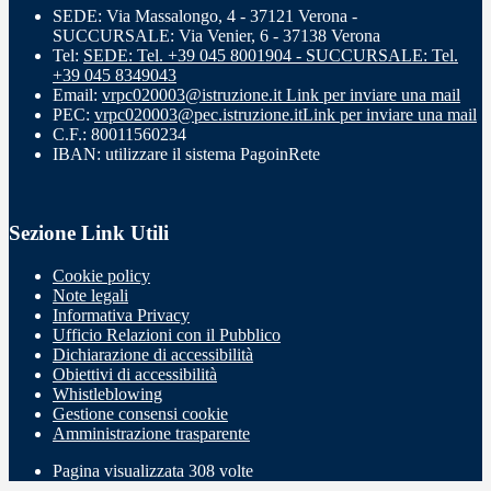
SEDE: Via Massalongo, 4 - 37121 Verona -
SUCCURSALE: Via Venier, 6 - 37138 Verona
Tel:
SEDE: Tel. +39 045 8001904 - SUCCURSALE: Tel.
+39 045 8349043
Email:
vrpc020003@istruzione.it
Link per inviare una mail
PEC:
vrpc020003@pec.istruzione.it
Link per inviare una mail
C.F.: 80011560234
IBAN: utilizzare il sistema PagoinRete
Sezione Link Utili
Cookie policy
Note legali
Informativa Privacy
Ufficio Relazioni con il Pubblico
Dichiarazione di accessibilità
Obiettivi di accessibilità
Whistleblowing
Gestione consensi cookie
Amministrazione trasparente
Pagina visualizzata
308
volte