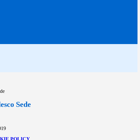
ede
esco Sede
019
KIE POLICY
.