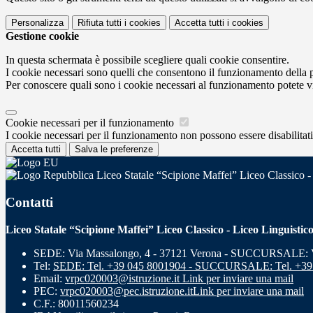
Personalizza
Rifiuta tutti
i cookies
Accetta tutti
i cookies
Gestione cookie
In questa schermata è possibile scegliere quali cookie consentire.
I cookie necessari sono quelli che consentono il funzionamento della pi
Per conoscere quali sono i cookie necessari al funzionamento potete v
Cookie necessari per il funzionamento
I cookie necessari per il funzionamento non possono essere disabilitati.
Accetta tutti
Salva le preferenze
Liceo Statale “Scipione Maffei” Liceo Classico -
Contatti
Liceo Statale “Scipione Maffei” Liceo Classico - Liceo Linguistic
SEDE: Via Massalongo, 4 - 37121 Verona - SUCCURSALE: Vi
Tel:
SEDE: Tel. +39 045 8001904 - SUCCURSALE: Tel. +39
Email:
vrpc020003@istruzione.it
Link per inviare una mail
PEC:
vrpc020003@pec.istruzione.it
Link per inviare una mail
C.F.: 80011560234