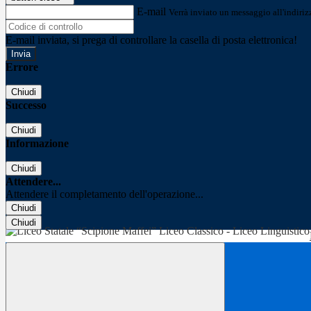
E-mail
Verrà inviato un messaggio all'indirizz
E-mail inviata, si prega di controllare la casella di posta elettronica!
Errore
Chiudi
Successo
Chiudi
Informazione
Chiudi
Attendere...
Attendere il completamento dell'operazione...
Chiudi
Chiudi