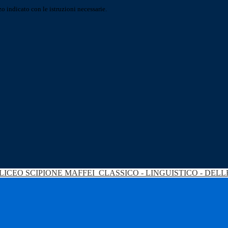
o indicato con le istruzioni necessarie.
LICEO SCIPIONE MAFFEI
CLASSICO - LINGUISTICO - DEL