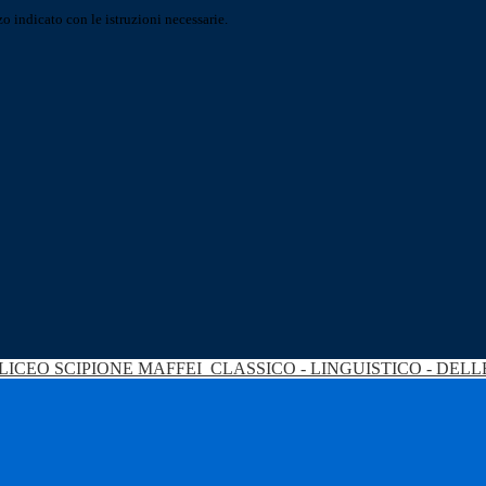
o indicato con le istruzioni necessarie.
LICEO SCIPIONE MAFFEI
CLASSICO - LINGUISTICO - DEL