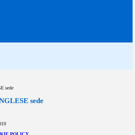
E sede
NGLESE sede
2019
KIE POLICY
.