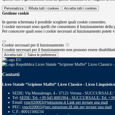
Personalizza
Rifiuta tutti
i cookies
Accetta tutti
i cookies
Gestione cookie
In questa schermata è possibile scegliere quali cookie consentire.
I cookie necessari sono quelli che consentono il funzionamento della pi
Per conoscere quali sono i cookie necessari al funzionamento potete v
Cookie necessari per il funzionamento
I cookie necessari per il funzionamento non possono essere disabilitati.
Accetta tutti
Salva le preferenze
Liceo Statale “Scipione Maffei” Liceo Classico -
Contatti
Liceo Statale “Scipione Maffei” Liceo Classico - Liceo Linguistic
SEDE: Via Massalongo, 4 - 37121 Verona - SUCCURSALE: Vi
Tel:
SEDE: Tel. +39 045 8001904 - SUCCURSALE: Tel. +39
Email:
vrpc020003@istruzione.it
Link per inviare una mail
PEC:
vrpc020003@pec.istruzione.it
Link per inviare una mail
C.F.: 80011560234