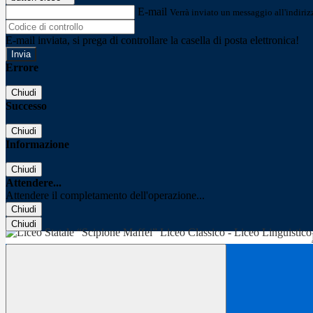
E-mail
Verrà inviato un messaggio all'indirizz
E-mail inviata, si prega di controllare la casella di posta elettronica!
Errore
Chiudi
Successo
Chiudi
Informazione
Chiudi
Attendere...
Attendere il completamento dell'operazione...
Chiudi
Chiudi