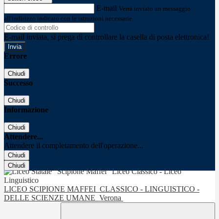
E-mail
Verrà inviato un messaggio
all'indirizzo indicato con le istruzioni necessarie.
E-mail inviata, si prega di controllare la casella di posta elettronica!
Errore
Chiudi
Successo
Chiudi
Informazione
Chiudi
Attendere...
Attendere il completamento dell'operazione...
Chiudi
Chiudi
LICEO SCIPIONE MAFFEI
CLASSICO - LINGUISTICO -
DELLE SCIENZE UMANE
Verona