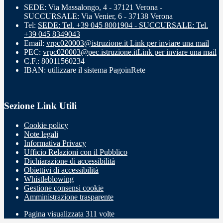
SEDE: Via Massalongo, 4 - 37121 Verona -
SUCCURSALE: Via Venier, 6 - 37138 Verona
Tel:
SEDE: Tel. +39 045 8001904 - SUCCURSALE: Tel.
+39 045 8349043
Email:
vrpc020003@istruzione.it
Link per inviare una mail
PEC:
vrpc020003@pec.istruzione.it
Link per inviare una mail
C.F.: 80011560234
IBAN: utilizzare il sistema PagoinRete
Sezione Link Utili
Cookie policy
Note legali
Informativa Privacy
Ufficio Relazioni con il Pubblico
Dichiarazione di accessibilità
Obiettivi di accessibilità
Whistleblowing
Gestione consensi cookie
Amministrazione trasparente
Pagina visualizzata
311
volte