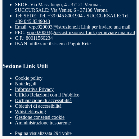
SEDE: Via Massalongo, 4 - 37121 Verona -
SUCCURSALE: Via Venier, 6 - 37138 Verona
Tel:
SEDE: Tel. +39 045 8001904 - SUCCURSALE: Tel.
+39 045 8349043
Email:
vrpc020003@istruzione.it
Link per inviare una mail
PEC:
vrpc020003@pec.istruzione.it
Link per inviare una mail
C.F.: 80011560234
IBAN: utilizzare il sistema PagoinRete
Sezione Link Utili
Cookie policy
Note legali
Informativa Privacy
Ufficio Relazioni con il Pubblico
Dichiarazione di accessibilità
Obiettivi di accessibilità
Whistleblowing
Gestione consensi cookie
Amministrazione trasparente
Pagina visualizzata
294
volte