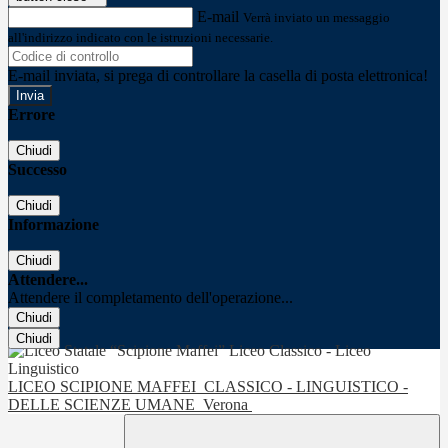
E-mail
Verrà inviato un messaggio
all'indirizzo indicato con le istruzioni necessarie.
E-mail inviata, si prega di controllare la casella di posta elettronica!
Errore
Chiudi
Successo
Chiudi
Informazione
Chiudi
Attendere...
Attendere il completamento dell'operazione...
Chiudi
Chiudi
LICEO SCIPIONE MAFFEI
CLASSICO - LINGUISTICO -
DELLE SCIENZE UMANE
Verona