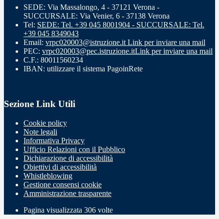
SEDE: Via Massalongo, 4 - 37121 Verona -
SUCCURSALE: Via Venier, 6 - 37138 Verona
Tel:
SEDE: Tel. +39 045 8001904 - SUCCURSALE: Tel.
+39 045 8349043
Email:
vrpc020003@istruzione.it
Link per inviare una mail
PEC:
vrpc020003@pec.istruzione.it
Link per inviare una mail
C.F.: 80011560234
IBAN: utilizzare il sistema PagoinRete
Sezione Link Utili
Cookie policy
Note legali
Informativa Privacy
Ufficio Relazioni con il Pubblico
Dichiarazione di accessibilità
Obiettivi di accessibilità
Whistleblowing
Gestione consensi cookie
Amministrazione trasparente
Pagina visualizzata
306
volte