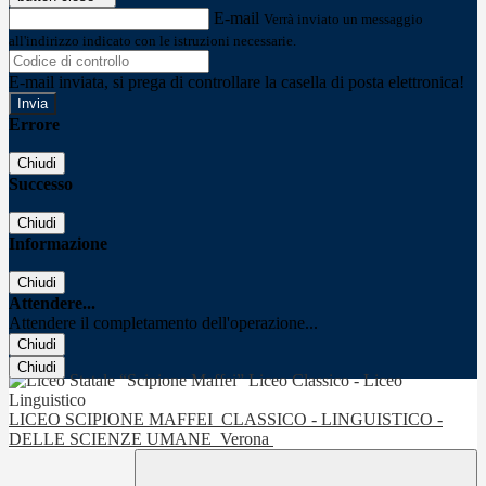
E-mail
Verrà inviato un messaggio
all'indirizzo indicato con le istruzioni necessarie.
E-mail inviata, si prega di controllare la casella di posta elettronica!
Errore
Chiudi
Successo
Chiudi
Informazione
Chiudi
Attendere...
Attendere il completamento dell'operazione...
Chiudi
Chiudi
LICEO SCIPIONE MAFFEI
CLASSICO - LINGUISTICO -
DELLE SCIENZE UMANE
Verona