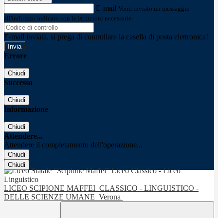
E-mail
Verrà inviato un messaggio
all'indirizzo indicato con le istruzioni necessarie.
E-mail inviata, si prega di controllare la casella di posta elettronica!
Errore
Chiudi
Successo
Chiudi
Informazione
Chiudi
Attendere...
Attendere il completamento dell'operazione...
Chiudi
Chiudi
LICEO SCIPIONE MAFFEI
CLASSICO - LINGUISTICO -
DELLE SCIENZE UMANE
Verona