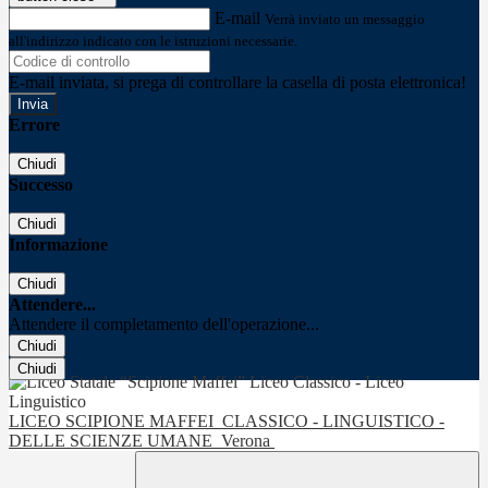
E-mail
Verrà inviato un messaggio
all'indirizzo indicato con le istruzioni necessarie.
E-mail inviata, si prega di controllare la casella di posta elettronica!
Errore
Chiudi
Successo
Chiudi
Informazione
Chiudi
Attendere...
Attendere il completamento dell'operazione...
Chiudi
Chiudi
LICEO SCIPIONE MAFFEI
CLASSICO - LINGUISTICO -
DELLE SCIENZE UMANE
Verona