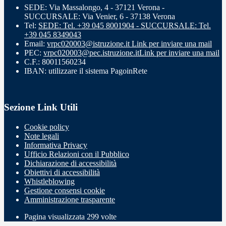
SEDE: Via Massalongo, 4 - 37121 Verona -
SUCCURSALE: Via Venier, 6 - 37138 Verona
Tel:
SEDE: Tel. +39 045 8001904 - SUCCURSALE: Tel.
+39 045 8349043
Email:
vrpc020003@istruzione.it
Link per inviare una mail
PEC:
vrpc020003@pec.istruzione.it
Link per inviare una mail
C.F.: 80011560234
IBAN: utilizzare il sistema PagoinRete
Sezione Link Utili
Cookie policy
Note legali
Informativa Privacy
Ufficio Relazioni con il Pubblico
Dichiarazione di accessibilità
Obiettivi di accessibilità
Whistleblowing
Gestione consensi cookie
Amministrazione trasparente
Pagina visualizzata
299
volte